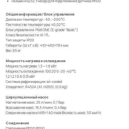
Разъём RS232, гнездо для подключения датчика Pt100
Общая информация / Блок управления
Диапазон температур: −50…−200 °C
Постоянство температуры: ±0,02 °C
Блок управления: Pilot ONE (E-grade "Basic")
Класс безопасности: III / FL
Тип защиты: IP20
Габариты (Ш х Г х В): 410×480×764 мм
Вес: 65 кг
Мощность нагрева и охлаждения
Мощность нагрева: 1,3 — 1,6 кВт
Мощность охлаждения: 100 20 0 -20 -40 °C
1,2 1,2 1 0,6 0,15 кВт
Система рефрижерации: air-cooled
Хладагент: R452A (A1, H280) (0,6 kg)
Циркуляционный насос
Нагнетание макс. 25 л/мин; 0,7 бар
Всасывание макс. 18,5 л/мин; 0,4 бар
Соединение насоса M16×1 AG male Вязкость макс. 50 мм²/с
Соединения
Соединение Pt100 Pt100