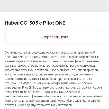
Huber CC-505 с Pilot ONE
Запросить цену
Oхлаждающие/нагревающие термостаты-циркуляторы с ванной
предназначены для термостатирования объектов непосредственно
в ванне термостата и внешних систем. Типичные сферы применения
данных термостатов: фотометры, рефрактометры, вискозиметры,
реакторы с рубашкой, автоклавы. В зависимости от модели приборы
могут использоваться для решения различных задач на мини-
заводах, в производственных лабораториях, на испытательных
стендах. Все модели оснащены многофункциональным блоком
управления Pilot ONE с цветным дисплеем, программатором, гнездом
подключения датчика Pt100, разъемом RS232, а также
многочисленными функциям безопасности и системой сигнализации.
Функциональность блока управления может быть расширена за счет
пакета E-Grade. Корпус термостатов изготовлен