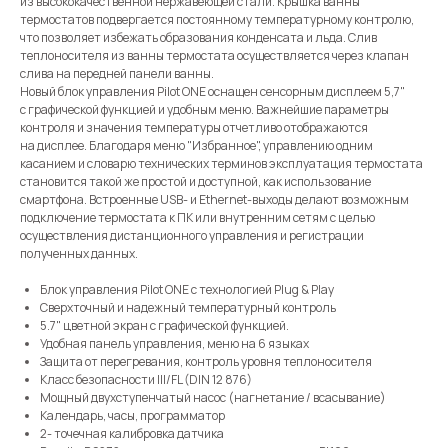
из высококачественной нержавеющей стали. Крышка ванны
термостатов подвергается постоянному температурному контролю,
что позволяет избежать образования конденсата и льда. Слив
теплоносителя из ванны термостата осуществляется через клапан
слива на передней панели ванны.
Новый блок управления Pilot ONE оснащен сенсорным дисплеем 5,7"
с графической функцией и удобным меню. Важнейшие параметры
контроля и значения температуры отчетливо отображаются
на дисплее. Благодаря меню "Избранное", управлению одним
касанием и словарю технических терминов эксплуатация термостата
становится такой же простой и доступной, как использование
смартфона. Встроенные USB- и Ethernet-выходы делают возможным
подключение термостата к ПК или внутренним сетям с целью
осуществления дистанционного управления и регистрации
полученных данных.
Блок управления Pilot ONE с технологией Plug & Play
Сверхточный и надежный температурный контроль
5.7" цветной экран с графической функцией.
Удобная панель управления, меню на 6 языках
Защита от перегревания, контроль уровня теплоносителя
Класс безопасности III/FL (DIN 12 876)
Мощный двухступенчатый насос (нагнетание / всасывание)
Календарь, часы, программатор
2- точечная калибровка датчика