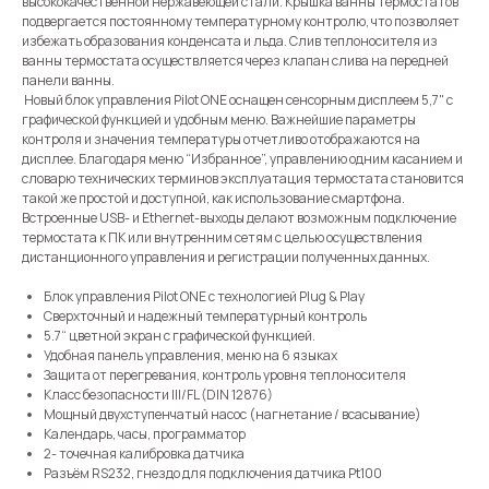
высококачественной нержавеющей стали. Крышка ванны термостатов
подвергается постоянному температурному контролю, что позволяет
избежать образования конденсата и льда. Слив теплоносителя из
ванны термостата осуществляется через клапан слива на передней
панели ванны.
Новый блок управления Pilot ONE оснащен сенсорным дисплеем 5,7" с
графической функцией и удобным меню. Важнейшие параметры
контроля и значения температуры отчетливо отображаются на
дисплее. Благодаря меню “Избранное”, управлению одним касанием и
словарю технических терминов эксплуатация термостата становится
такой же простой и доступной, как использование смартфона.
Встроенные USB- и Ethernet-выходы делают возможным подключение
термостата к ПК или внутренним сетям с целью осуществления
дистанционного управления и регистрации полученных данных.
Блок управления Pilot ONE с технологией Plug & Play
Сверхточный и надежный температурный контроль
5.7“ цветной экран с графической функцией.
Удобная панель управления, меню на 6 языках
Защита от перегревания, контроль уровня теплоносителя
Класс безопасности III/FL (DIN 12876)
Мощный двухступенчатый насос (нагнетание / всасывание)
Календарь, часы, программатор
2- точечная калибровка датчика
Разъём RS232, гнездо для подключения датчика Pt100