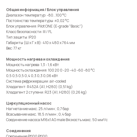
Общая информация / Блок управления
Диапазон температур: -80...100 °C
Постоянство температуры: ±0,02 °C
Блок управления: Pilot ONE (E-grade "Basic")
Класс безопасности: III / FL
Тип защиты: IP20
Габариты (Ш х Г х В): 410 x 480 x 764 мм
Вес: 77 кг
Мощность нагрева и охлаждения
Мощность нагрева: 1,3 - 1,6 кВт
Мощность охлаждения: 100 20 0 -20 -40 -60 -80 °C
0,5 0,5 0,5 0,4 0,3 0,3 0,06 кВт
Система рефрижерации: air-cooled
Хладагент: R452A (A1, H280) (0,51 kg)
Хладагент 2 ступени: R23 (A1, H280) (0,26 kg)
Циркуляционный насос
Нагнетание макс. 25 л/мин ; 0,7 бар
Всасывание макс. 18,5 л/мин ; 0,4 бар
Соединение насоса M16x1 AG male Вязкость макс. 50 мм²/с
Соединения
Соединение Pt100 Pt100