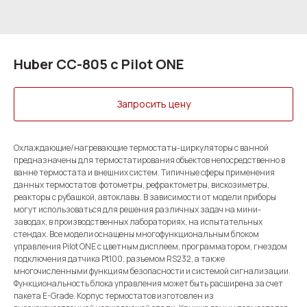
Huber CC-805 с Pilot ONE
Запросить цену
Oхлаждающие/нагревающие термостаты-циркуляторы с ванной
предназначены для термостатирования объектов непосредственно в
ванне термостата и внешних систем. Типичные сферы применения
данных термостатов: фотометры, рефрактометры, вискозиметры,
реакторы с рубашкой, автоклавы. В зависимости от модели приборы
могут использоваться для решения различных задач на мини-
заводах, в производственных лабораториях, на испытательных
стендах. Все модели оснащены многофункциональным блоком
управления Pilot ONE с цветным дисплеем, программатором, гнездом
подключения датчика Pt100, разъемом RS232, а также
многочисленными функциям безопасности и системой сигнализации.
Функциональность блока управления может быть расширена за счет
пакета E-Grade. Корпус термостатов изготовлен из