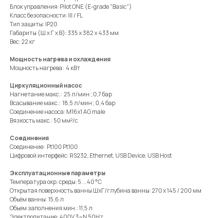
Блок управления: Pilot ONE (E-grade "Basic")
Класс безопасности: III / FL
Тип защиты: IP20
Габариты (Ш х Г х В): 335 x 382 x 433 мм
Вес: 22 кг
Мощность нагрева и охлаждения
Мощность нагрева: 4 кВт
Циркуляционный насос
Нагнетание макс.: 25 л/мин ; 0,7 бар
Всасывание макс.: 18,5 л/мин ; 0,4 бар
Соединение насоса: M16x1 AG male
Вязкость макс.: 50 мм²/с
Соединения
Соединение: Pt100 Pt100
Цифровой интерфейс: RS232, Ethernet, USB Device, USB Host
Эксплуатационные параметры
Температура окр. среды: 5 ...40 °C
Открытая поверхность ванны ШхГ/глубина ванны: 270 x 145 / 200 мм
Обьём ванны: 15,6 л
Объем заполнения мин.: 11,5 л
Электропитание: 400V 3~N 50Hz