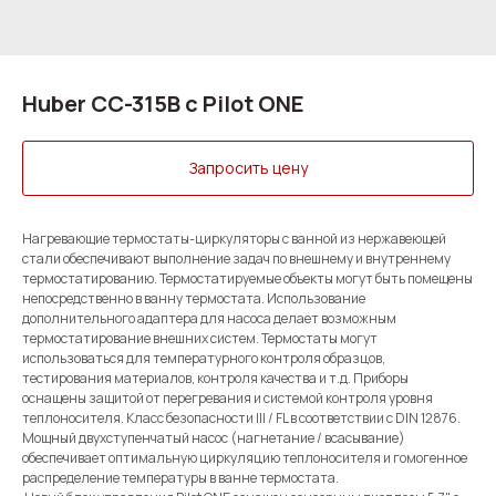
Huber CC-315B с Pilot ONE
Запросить цену
Нагревающие термостаты-циркуляторы с ванной из нержавеющей
стали обеспечивают выполнение задач по внешнему и внутреннему
термостатированию. Термостатируемые объекты могут быть помещены
непосредственно в ванну термостата. Использование
дополнительного адаптера для насоса делает возможным
термостатирование внешних систем. Термостаты могут
использоваться для температурного контроля образцов,
тестирования материалов, контроля качества и т.д. Приборы
оснащены защитой от перегревания и системой контроля уровня
теплоносителя. Класс безопасности III / FL в соответствии с DIN 12876.
Мощный двухступенчатый насос (нагнетание / всасывание)
обеспечивает оптимальную циркуляцию теплоносителя и гомогенное
распределение температуры в ванне термостата.