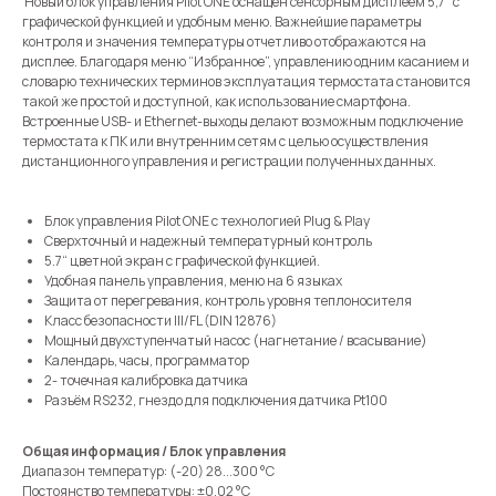
Новый блок управления Pilot ONE оснащен сенсорным дисплеем 5,7" с
графической функцией и удобным меню. Важнейшие параметры
контроля и значения температуры отчетливо отображаются на
дисплее. Благодаря меню “Избранное”, управлению одним касанием и
словарю технических терминов эксплуатация термостата становится
такой же простой и доступной, как использование смартфона.
Встроенные USB- и Ethernet-выходы делают возможным подключение
термостата к ПК или внутренним сетям с целью осуществления
дистанционного управления и регистрации полученных данных.
Блок управления Pilot ONE с технологией Plug & Play
Сверхточный и надежный температурный контроль
5.7“ цветной экран с графической функцией.
Удобная панель управления, меню на 6 языках
Защита от перегревания, контроль уровня теплоносителя
Класс безопасности III/FL (DIN 12876)
Мощный двухступенчатый насос (нагнетание / всасывание)
Календарь, часы, программатор
2- точечная калибровка датчика
Разъём RS232, гнездо для подключения датчика Pt100
Общая информация / Блок управления
Диапазон температур: (-20) 28...300 °C
Постоянство температуры: ±0,02 °C