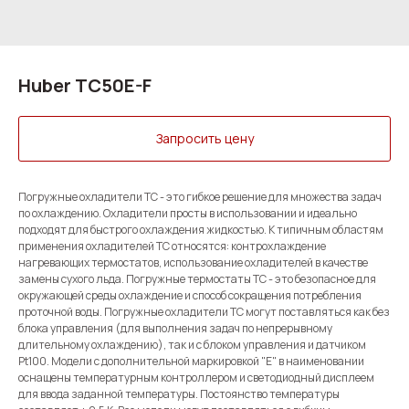
Huber TC50E-F
Запросить цену
Погружные охладители TC - это гибкое решение для множества задач
по охлаждению. Охладители просты в использовании и идеально
подходят для быстрого охлаждения жидкостью. К типичным областям
применения охладителей ТС относятся: контрохлаждение
нагревающих термостатов, использование охладителей в качестве
замены сухого льда. Погружные термостаты ТС - это безопасное для
окружающей среды охлаждение и способ сокращения потребления
проточной воды. Погружные охладители TC могут поставляться как без
блока управления (для выполнения задач по непрерывному
длительному охлаждению), так и с блоком управления и датчиком
Pt100. Модели с дополнительной маркировкой "E" в наименовании
оснащены температурным контроллером и светодиодный дисплеем
для ввода заданной температуры. Постоянство температуры