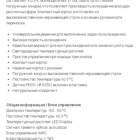
составляет ± 0,5 K. Все модели могут поставляться с гибким
погружным зондом, что позволяет производить охлаждение всосудах
различных форм. Компактный корпус изготовлен из
высококачественной нержавеющей стали и оснащен ручками для
переноски.
Универсальное решение для выполнения задач по охлаждению
Высокая скорость охлаждения
Идеальный вариант для контрохлаждения или замена сухого льда
Светодиодный температурный дисплей
Простое управление при помощи трех кнопок
Компактный корпус
Надежный корпус с ручками
Погружной зонд из высококачественной нержавеющей стали
Постоянство температуры ±0,5 °C
Датчик Pt100 (# 6138) включен в поставку.
Натуральный хладагент
Общая информация / Блок управления
Диапазон температур: -50...50 °C
Постоянство температуры: ±0,5 °C
Температурный дисплей: LED Display
Сигнал тревоги: optical, acoustical
Блок управления: MPC
Класс безопасности: I / NFL