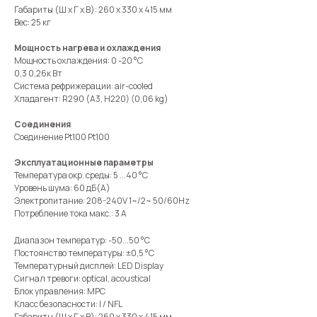
Габариты (Ш х Г х В): 260 x 330 x 415 мм
Вес: 25 кг
Мощность нагрева и охлаждения
Мощность охлаждения: 0 -20 °C
0,3 0,26к Вт
Система рефрижерации: air-cooled
Хладагент: R290 (A3, H220) (0,06 kg)
Соединения
Соединение Pt100 Pt100
Эксплуатационные параметры
Температура окр. среды: 5 ...40 °C
Уровень шума: 60 дБ(A)
Электропитание: 208-240V 1~/2~ 50/60Hz
Потребление тока макс.: 3 A
Диапазон температур: -50...50 °C
Постоянство температуры: ±0,5 °C
Температурный дисплей: LED Display
Сигнал тревоги: optical, acoustical
Блок управления: MPC
Класс безопасности: I / NFL
Габариты (Ш х Г х В): 260 x 330 x 415 мм