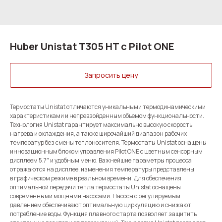
Huber Unistat T305 HT с Pilot ONE
Запросить цену
Термостаты Unistat отличаются уникальными термодинамическими
характеристиками и непревзойденным объемом функциональности.
Технология Unistat гарантирует максимально высокую скорость
нагрева и охлаждения, а также широчайший диапазон рабочих
температур без смены теплоносителя. Термостаты Unistat оснащены
инновационным блоком управления Pilot ONE c цветным сенсорным
дисплеем 5.7″ и удобным меню. Важнейшие параметры процесса
отражаются на дисплее, изменения температуры представлены
в графическом режиме в реальном времени. Для обеспечения
оптимальной передачи тепла термостаты Unistat оснащены
современными мощными насосами. Насосы с регулируемым
давлением обеспечивают оптимальную циркуляцию и снижают
потребление воды. Функция плавного старта позволяет защитить