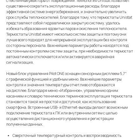
стеклянные реакторы от повреждений. Технология Unistat позволяет
существенно сократить эксплуатационные расходы, благодаря
эффективной системе энергосбережения, и значительно увеличить
срок службы теплоносителей. Благодаря тому, что термостаты Unistat
представляют собой гидравлически закрытую систему, удалось
избежать образования ядовитых паров и окисления теплоносителя.
Термостаты Unistat имеют несколько систем защиты и поэтому они
лучше всего подходят для непрерывной эксплуатации без контроля
со стороны персонала. Важнейшие параметры работы находятся под
постоянным контролем систем защиты, при необходимости термостат
автоматически отключается и/или активируется аварийная
сигнализация.
Новый блок управления Pilot ONE оснащен сенсорным дисплеем 5,7″
с графической функцией и удобным меню. Важнейшие параметры
контроля и значения температуры отчетливо отображаются
на дисплее. Благодаря меню «Избранное», управлению одним
касанием и словарю технических терминов эксплуатация термостата
становится такой же простой и доступной, как использование
смартфона. Встроенные USB- и Ethernet-выходы делают возможным
подключение термостата к ПК или внутренним сетям с целью
осуществления дистанционного управления и регистрации
полученных данных.
Сверхточный температурный контроль и воспроизводимость