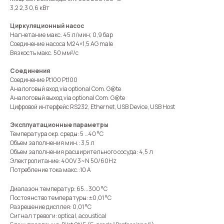
3,2 2,3 0,6 кВт
Циркуляционный насос
Нагнетание макс. 45 л/мин; 0,9 бар
Соединение насоса M24×1,5 AG male
Вязкость макс. 50 мм²/с
Соединения
Соединение Pt100 Pt100
Аналоговый вход via optional Com. G@te
Аналоговый выход via optional Com. G@te
Цифровой интерфейс RS232, Ethernet, USB Device, USB Host
Эксплуатационные параметры
Температура окр. среды: 5 …40 °C
Объем заполнения мин.: 3,5 л
Объем заполнения расширительного сосуда: 4,5 л
Электропитание: 400V 3~N 50/60Hz
Потребление тока макс.:10 A
Диапазон температур: 65...300 °C
Постоянство температуры: ±0,01 °C
Разрешение дисплея: 0,01 °C
Сигнал тревоги: optical, acoustical