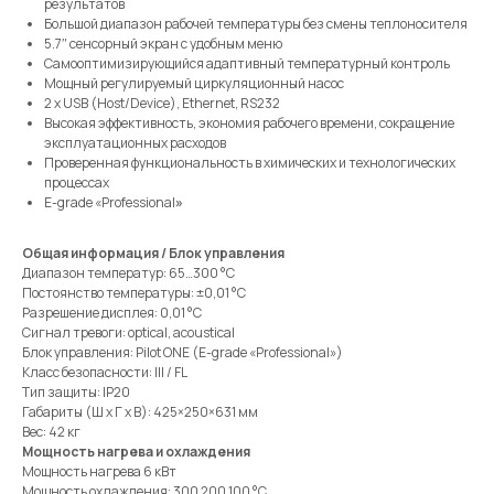
результатов
Большой диапазон рабочей температуры без смены теплоносителя
5.7″ сенсорный экран с удобным меню
Самооптимизирующийся адаптивный температурный контроль
Мощный регулируемый циркуляционный насос
2 x USB (Host/Device), Ethernet, RS232
Высокая эффективность, экономия рабочего времени, сокращение
эксплуатационных расходов
Проверенная функциональность в химических и технологических
процессах
E-grade «Professional
»
Общая информация / Блок управления
Диапазон температур: 65…300 °C
Постоянство температуры: ±0,01 °C
Разрешение дисплея: 0,01 °C
Сигнал тревоги: optical, acoustical
Блок управления: Pilot ONE (E-grade «Professional»)
Класс безопасности: III / FL
Тип защиты: IP20
Габариты (Ш х Г х В): 425×250×631 мм
Вес: 42 кг
Мощность нагрева и охлаждения
Мощность нагрева 6 кВт
Мощность охлаждения: 300 200 100 °C