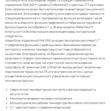
теплоносителя. В оснащение термостата входит съёмный блок
управления Pilot ONE® (уровень Professional) с цветным TFT дисплеем.
Блок управления может быть использован в качестве дистанционного
управления. Для комфортной работы пользователю предоставляются
следующие возможности: программатор, функция календаря / часов,
меню пользователя, функция графического отображения процессов,
функция рампы, калибровка и т. д. Во всех моделях Petite Fleur®
используются безопасные для окружающей среды натуральные
хладагенты.
Новый блок управления Pilot ONE оснащен сенсорным дисплеем 5,7″
с графической функцией и удобным меню. Важнейшие параметры
контроля и значения температуры отчетливо отображаются
на дисплее. Благодаря меню «Избранное», управлению одним
касанием и словарю технических терминов эксплуатация термостата
становится такой же простой и доступной, как использование
смартфона. Встроенные USB- и Ethernet-выходы делают возможным
подключение термостата к ПК или внутренним сетям с целью
осуществления дистанционного управления и регистрации
полученных данных.
Сверхточный температурный контроль и воспроизводимость
результатов
Минимальное время нагрева и охлаждения
Большой диапазон рабочей температуры без смены теплоносителя
5.7" цветной экран с графической функцией