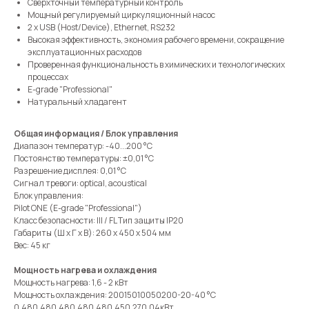
Сверхточный температурный контроль
Мощный регулируемый циркуляционный насос
2 x USB (Host/Device), Ethernet, RS232
Высокая эффективность, экономия рабочего времени, сокращение
эксплуатационных расходов
Проверенная функциональность в химических и технологических
процессах
E-grade "Professional"
Натуральный хладагент
Общая информация / Блок управления
Диапазон температур: -40...200 °C
Постоянство температуры: ±0,01 °C
Разрешение дисплея: 0,01 °C
Сигнал тревоги: optical, acoustical
Блок управления:
Pilot ONE (E-grade "Professional")
Класс безопасности: III / FL Тип защиты IP20
Габариты (Ш х Г х В): 260 x 450 x 504 мм
Вес: 45 кг
Мощность нагрева и охлаждения
Мощность нагрева: 1,6 - 2 кВт
Мощность охлаждения: 20015010050200-20-40 °C
0,480,480,480,480,480,450,270,04кВт