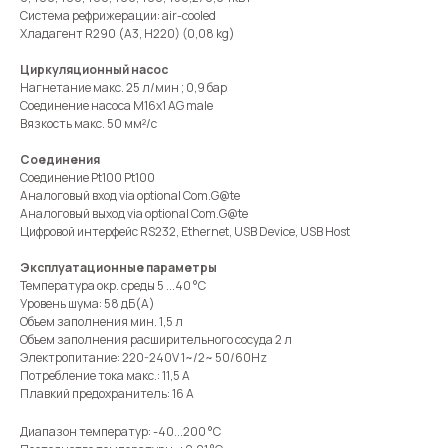
Система рефрижерации: air-cooled
Хладагент R290 (A3, H220) (0,08 kg)
Циркуляционный насос
Нагнетание макс. 25 л/мин ; 0,9 бар
Соединение насоса M16x1 AG male
Вязкость макс. 50 мм²/с
Соединения
Соединение Pt100 Pt100
Аналоговый вход via optional Com.G@te
Аналоговый выход via optional Com.G@te
Цифровой интерфейс RS232, Ethernet, USB Device, USB Host
Эксплуатационные параметры
Температура окр. среды 5 ...40 °C
Уровень шума: 58 дБ(A)
Объем заполнения мин. 1,5 л
Объем заполнения расширительного сосуда 2 л
Электропитание: 220-240V 1~/2~ 50/60Hz
Потребление тока макс.: 11,5 A
Плавкий предохранитель: 16 A
Диапазон температур: -40...200 °C