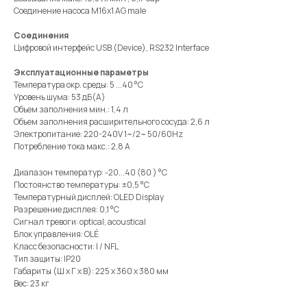
Соединение насоса M16x1 AG male
Соединения
Цифровой интерфейс USB (Device), RS232 Interface
Эксплуатационные параметры
Температура окр. среды: 5 ...40 °C
Уровень шума: 53 дБ(A)
Объем заполнения мин.: 1,4 л
Объем заполнения расширительного сосуда: 2,6 л
Электропитание: 220-240V 1~/2~ 50/60Hz
Потребление тока макс.: 2,8 A
Диапазон температур: -20...40 (80 ) °C
Постоянство температуры: ±0,5 °C
Температурный дисплей: OLED Display
Разрешение дисплея: 0,1 °C
Сигнал тревоги: optical, acoustical
Блок управления: OLÉ
Класс безопасности: I / NFL
Тип защиты: IP20
Габариты (Ш х Г х В): 225 x 360 x 380 мм
Вес: 23 кг