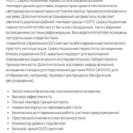
+40°C. Циркуляционные термостаты оснащены большим
температурныйм дисплеем, индикатором уровня теплоносителя,
светодиодным индикатором состояния насоса, процесса охлаждения и
нагрева. Дополнительно встраиваемый нагреватель позволяет
увеличить диапазон рабочей температуры до +100°C. Циркуляционные
термостаты Minichiller могут быть как с воздушным, так и с водяным
охлаждением системы рефрижерации. Все модели Minichiller оснащены
натуральными хладагентами.
Новый блок управления OLÉ сочетает в себе современные технологии и
простоту эксплуатации. Циркуляционные термостаты, оснащенные
блоком управления OLÉ, идеально подходят для выполнения
повседневных задач в научно-исследовательских лабораториях и
промышленности. Дополнительно: в условиях завода возможно
оснащение гнездом для подключения датчика Pt100 (#10519) для
отображения, например, температуры процесса (без функции
регулирования).
Экологически безопасное, экономичное охлаждение
Высокая эффективность
Точный температурный контроль
Надежный корпус из нержавеющей стали
Безопасная долговременная работа, система предупреждений
Простое заполнение и слив теплоносителя
Индикатор уровня с подсветкой
Большой, яркий OLED-дисплей