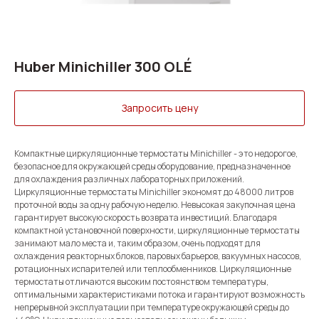
Huber Minichiller 300 OLÉ
Запросить цену
Компактные циркуляционные термостаты Minichiller - это недорогое,
безопасное для окружающей среды оборудование, предназначенное
для охлаждения различных лабораторных приложений.
Циркуляционные термостаты Minichiller экономят до 48000 литров
проточной воды за одну рабочую неделю. Невысокая закупочная цена
гарантирует высокую скорость возврата инвестиций. Благодаря
компактной установочной поверхности, циркуляционные термостаты
занимают мало места и, таким образом, очень подходят для
охлаждения реакторных блоков, паровых барьеров, вакуумных насосов,
ротационных испарителей или теплообменников. Циркуляционные
термостаты отличаются высоким постоянством температуры,
оптимальными характеристиками потока и гарантируют возможность
непрерывной эксплуатации при температуре окружающей среды до