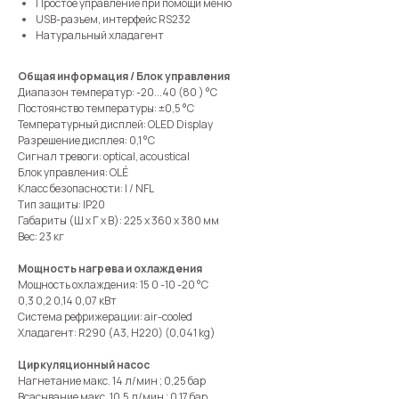
Простое управление при помощи меню
USB-разъем, интерфейс RS232
Натуральный хладагент
Общая информация / Блок управления
Диапазон температур: -20...40 (80 ) °C
Постоянство температуры: ±0,5 °C
Температурный дисплей: OLED Display
Разрешение дисплея: 0,1 °C
Сигнал тревоги: optical, acoustical
Блок управления: OLÉ
Класс безопасности: I / NFL
Тип защиты: IP20
Габариты (Ш х Г х В): 225 x 360 x 380 мм
Вес: 23 кг
Мощность нагрева и охлаждения
Мощность охлаждения: 15 0 -10 -20 °C
0,3 0,2 0,14 0,07 кВт
Система рефрижерации: air-cooled
Хладагент: R290 (A3, H220) (0,041 kg)
Циркуляционный насос
Нагнетание макс. 14 л/мин ; 0,25 бар
Всасывание макс. 10,5 л/мин ; 0,17 бар